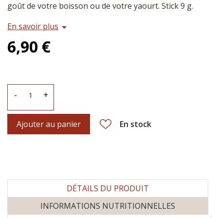
goût de votre boisson ou de votre yaourt. Stick 9 g.
En savoir plus
arrow_drop_down
6,90 €
-
+
Ajouter au panier
En stock
DÉTAILS DU PRODUIT
INFORMATIONS NUTRITIONNELLES