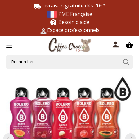
Livraison gratuite dès 70€*
local_shipping
PME Française
Besoin d'aide
help
Espace professionnels
0
person
shopping_basket