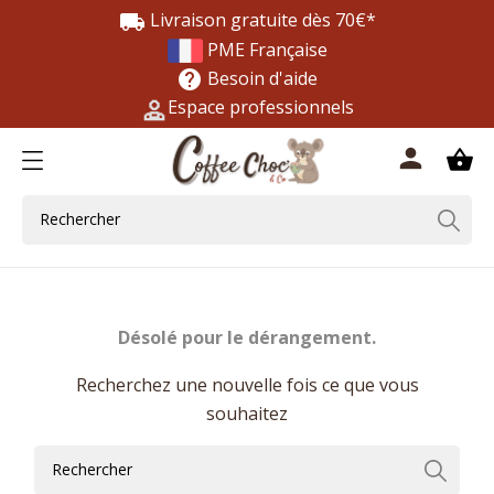
Livraison gratuite dès 70€*
local_shipping
PME Française
Besoin d'aide
help
Espace professionnels
0
person
shopping_basket
Désolé pour le dérangement.
Recherchez une nouvelle fois ce que vous
souhaitez