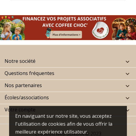
Notre société

Questions fréquentes

Nos partenaires

Écoles/associations

Votre compte

En naviguant sur notre site, vous acceptez
l'utilisation de cookies afin de vous offrir la
meilleure expérience utilisateur.
Création web
SENDIX
© 2023