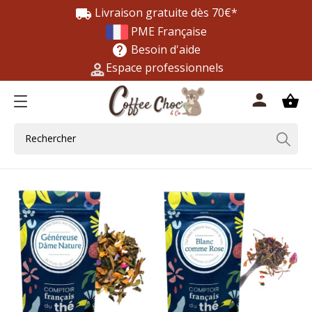
Livraison gratuite dès 70€*
local_shipping
PME Française
Besoin d'aide
help
Espace professionnels
0
person
shopping_basket