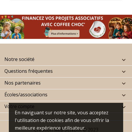
Notre société

Questions fréquentes

Nos partenaires

Écoles/associations

Votre compte

En naviguant sur notre site, vous acceptez
l'utilisation de cookies afin de vous offrir la
meilleure expérience utilisateur.
Création web
SENDIX
© 2023