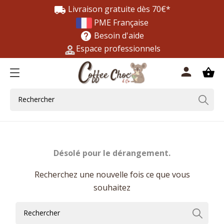
Livraison gratuite dès 70€*
local_shipping
PME Française
Besoin d'aide
help
Espace professionnels
0
person
shopping_basket
Désolé pour le dérangement.
Recherchez une nouvelle fois ce que vous
souhaitez