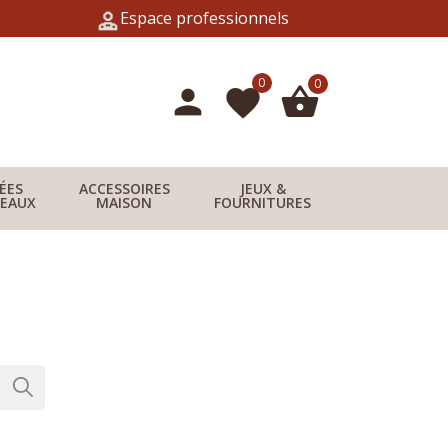
Espace professionnels
0
0
person
shopping_basket
favorite
DÉES
ACCESSOIRES
JEUX &
EAUX
MAISON
FOURNITURES