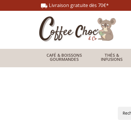
Livraison gratuite dès 70€*
local_shipping
CAFÉ & BOISSONS
THÉS &
GOURMANDES
INFUSIONS