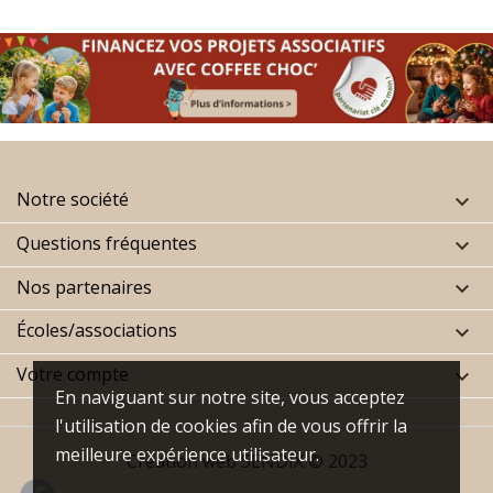
Notre société

Questions fréquentes

Nos partenaires

Écoles/associations

Votre compte

En naviguant sur notre site, vous acceptez
l'utilisation de cookies afin de vous offrir la
meilleure expérience utilisateur.
Création web
SENDIX
© 2023