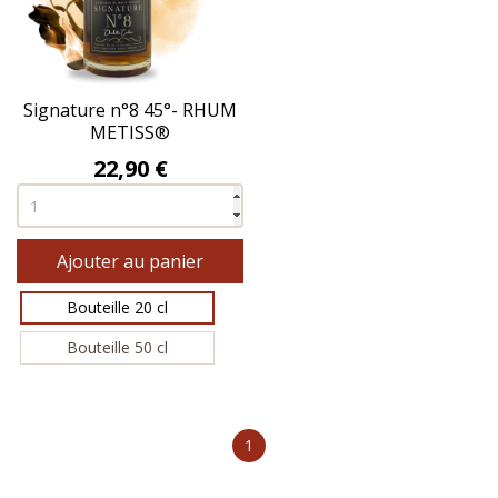
Signature n°8 45°- RHUM
METISS®
Prix
22,90 €
Ajouter au panier
Bouteille 20 cl
Bouteille 50 cl
1