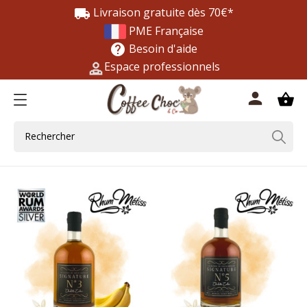
Livraison gratuite dès 70€*
local_shipping
PME Française
Besoin d'aide
help
Espace professionnels
0
person
shopping_basket