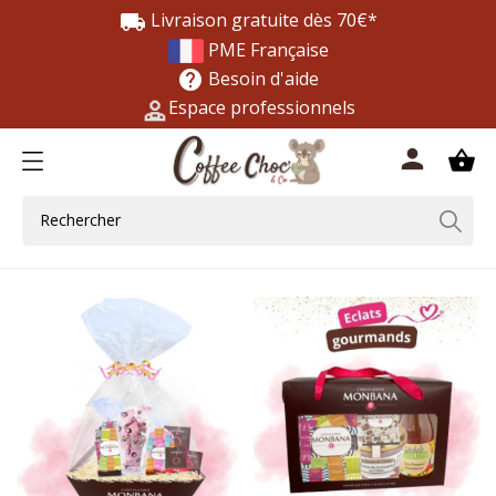
Livraison gratuite dès 70€*
local_shipping
PME Française
Besoin d'aide
help
Espace professionnels
0
person
shopping_basket