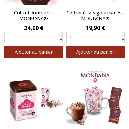
Coffret douceurs -
Coffret éclats gourmands -
MONBANA®
MONBANA®
Prix
Prix
24,90 €
19,90 €
Ajouter au panier
Ajouter au panier