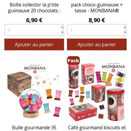
Boîte collector la p'tite
pack choco-guimauve +
guimauve 20 chocolats -
tasse - MONBANA®
MONBANA®
Prix
Prix
6,90 €
8,90 €
Ajouter au panier
Ajouter au panier
Pack
Bulle gourmande 35
Café gourmand biscuits et