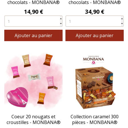
chocolats - MONBANA®
chocolats - MONBANA®
Prix
Prix
14,90 €
34,90 €
Ajouter au panier
Ajouter au panier
Coeur 20 nougats et
Collection caramel 300
croustilles - MONBANA®
pièces - MONBANA®