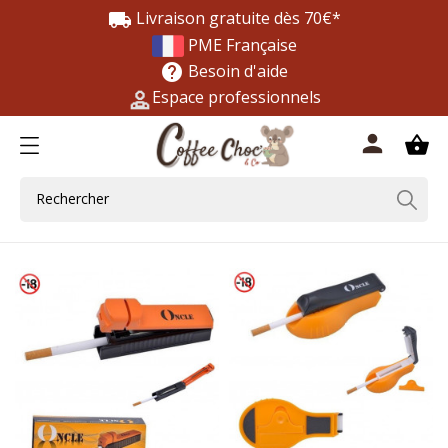
Livraison gratuite dès 70€*
local_shipping
PME Française
Besoin d'aide
help
Espace professionnels
0
person
shopping_basket