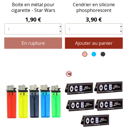
Boite en métal pour
Cendrier en silicone
cigarette - Star Wars
phosphorescent
Prix
Prix
1,90 €
3,90 €
En rupture
Ajouter au panier
Rose
Bleu
Gris