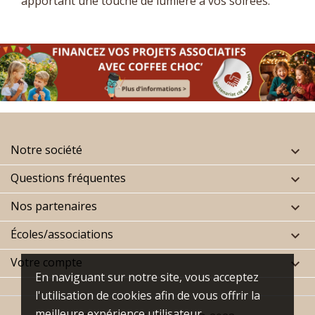
apportant une touche de lumière à vos soirées.
Notre société

Questions fréquentes

Nos partenaires

Écoles/associations

Votre compte

En naviguant sur notre site, vous acceptez
l'utilisation de cookies afin de vous offrir la
meilleure expérience utilisateur.