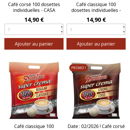
Café corsé 100 dosettes
Café classique 100
individuelles - CASA
dosettes individuelles -
COLON®
CASA COLON®
Prix
Prix
14,90 €
14,90 €
Ajouter au panier
Ajouter au panier
PROMO !
Café classique 100
Date : 02/2026 ! Café corsé