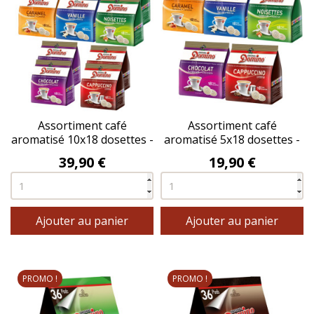
Assortiment café
Assortiment café
aromatisé 10x18 dosettes -
aromatisé 5x18 dosettes -
DOMINO®
DOMINO®
Prix
Prix
39,90 €
19,90 €
Ajouter au panier
Ajouter au panier
PROMO !
PROMO !