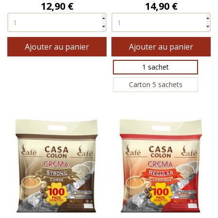
SENSEO®
emballées individuellement
Prix
Prix
12,90 €
14,90 €
- CASA...
Ajouter au panier
Ajouter au panier
1 sachet
Carton 5 sachets