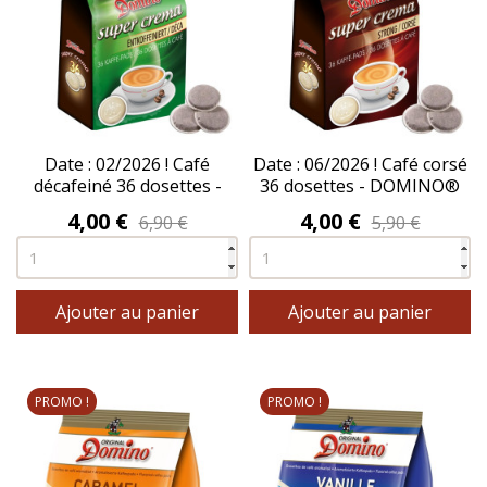
Date : 02/2026 ! Café
Date : 06/2026 ! Café corsé
décafeiné 36 dosettes -
36 dosettes - DOMINO®
DOMINO®
Prix
Prix
4,00 €
4,00 €
6,90 €
5,90 €
Ajouter au panier
Ajouter au panier
PROMO !
PROMO !