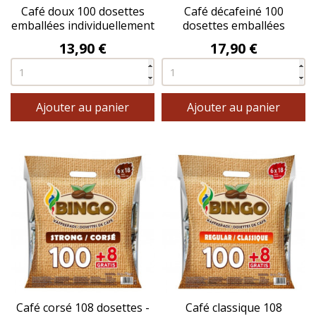
Café doux 100 dosettes
Café décafeiné 100
emballées individuellement
dosettes emballées
- MAXIMO®
individuellement -
Prix
Prix
13,90 €
17,90 €
MAXIMO®
Ajouter au panier
Ajouter au panier
Café corsé 108 dosettes -
Café classique 108