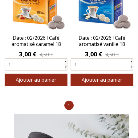
Date : 02/2026 ! Café
Date : 02/2026 ! Café
aromatisé caramel 18
aromatisé vanille 18
dosettes - DOMINO®
dosettes - DOMINO®
Prix
Prix
3,00 €
3,00 €
4,50 €
4,50 €
Ajouter au panier
Ajouter au panier
1