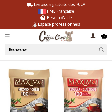
Livraison gratuite dès 70€*
local_shipping
PME Française
Besoin d'aide
help
Espace professionnels
0
person
shopping_basket