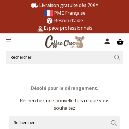
Livraison gratuite dès 70€*
local_shipping
PME Française
Besoin d'aide
help
Espace professionnels
0
person
shopping_basket
Désolé pour le dérangement.
Recherchez une nouvelle fois ce que vous
souhaitez