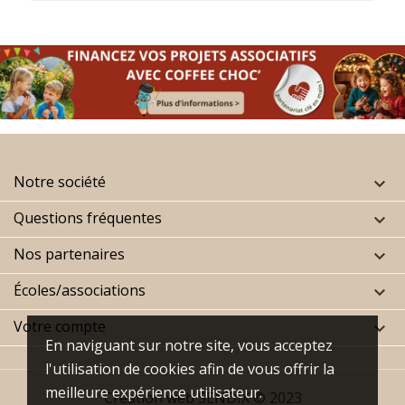
Notre société

Questions fréquentes

Nos partenaires

Écoles/associations

Votre compte

En naviguant sur notre site, vous acceptez
l'utilisation de cookies afin de vous offrir la
meilleure expérience utilisateur.
Création web
SENDIX
© 2023