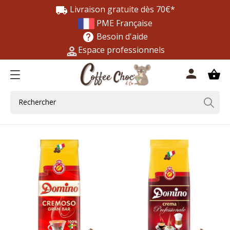
Livraison gratuite dès 70€*
local_shipping
PME Française
Besoin d'aide
help
Espace professionnels
0
person
shopping_basket