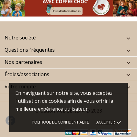
Notre société

Questions fréquentes

Nos partenaires

Écoles/associations

Votre compte

En naviguant sur notre site, vous acceptez
l'utilisation de cookies afin de vous offrir la
meilleure expérience utilisateur.
Création web
SENDIX
© 2023
POLITIQUE DE CONFIDENTIALITÉ
ACCEPTER
done