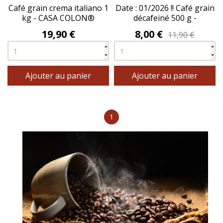
Café grain crema italiano 1
Date : 01/2026 !! Café grain
kg - CASA COLON®
décafeiné 500 g -
DOMINO®
Prix
Prix
19,90 €
8,00 €
11,90 €
Ajouter au panier
Ajouter au panier
1