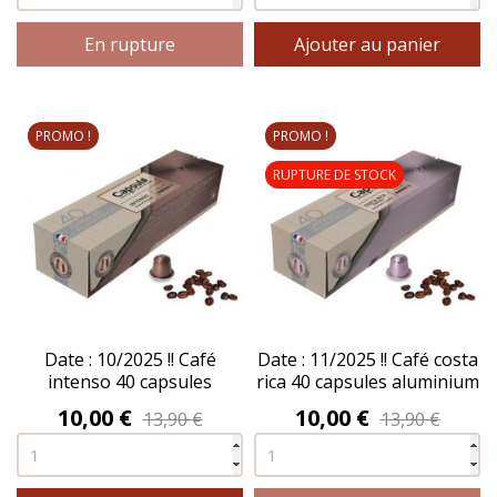
En rupture
Ajouter au panier
PROMO !
PROMO !
RUPTURE DE STOCK
Date : 10/2025 !! Café
Date : 11/2025 !! Café costa
intenso 40 capsules
rica 40 capsules aluminium
aluminium - CAPSULO®
- CAPSULO®
Prix
Prix
10,00 €
10,00 €
13,90 €
13,90 €