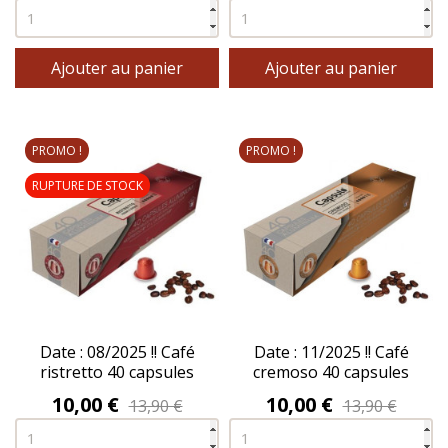
Ajouter au panier
Ajouter au panier
PROMO !
PROMO !
RUPTURE DE STOCK
Date : 08/2025 !! Café
Date : 11/2025 !! Café
ristretto 40 capsules
cremoso 40 capsules
aluminium - CAPSULO®
aluminium - CAPSULO®
Prix
Prix
10,00 €
10,00 €
13,90 €
13,90 €