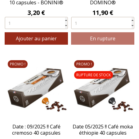
10 capsules - BONINI®
DOMINO®
Prix
Prix
3,20 €
11,90 €
Ajouter au panier
En rupture
PROMO !
PROMO !
RUPTURE DE STOCK
Date : 09/2025 !! Café
Date 05/2025 !! Café moka
cremoso 40 capsules
éthiopie 40 capsules