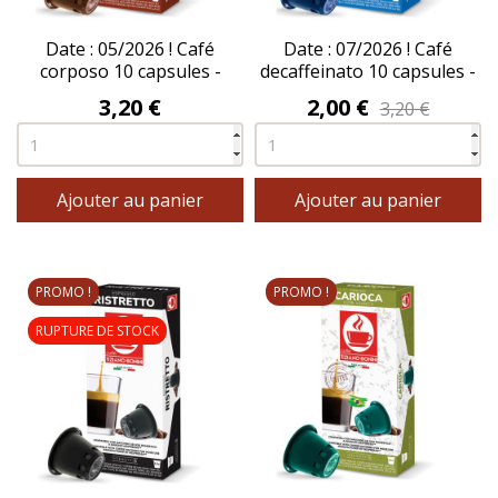
Date : 05/2026 ! Café
Date : 07/2026 ! Café
corposo 10 capsules -
decaffeinato 10 capsules -
BONINI®
BONINI®
Prix
Prix
3,20 €
2,00 €
3,20 €
Ajouter au panier
Ajouter au panier
PROMO !
PROMO !
RUPTURE DE STOCK