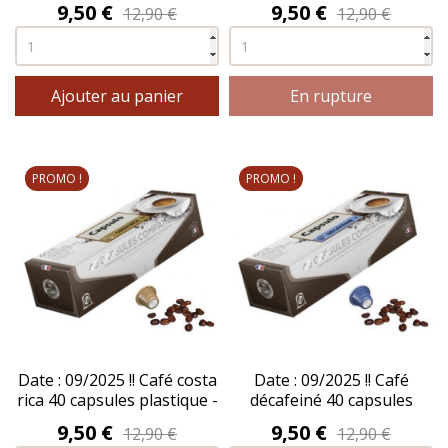
plastique - CAPSULO®
plastique - CAPSULO®
Prix
Prix
9,50 €
9,50 €
12,90 €
12,90 €
Ajouter au panier
En rupture
PROMO !
PROMO !
Date : 09/2025 !! Café costa
Date : 09/2025 !! Café
rica 40 capsules plastique -
décafeiné 40 capsules
CAPSULO®
plastique - CAPSULO®
Prix
Prix
9,50 €
9,50 €
12,90 €
12,90 €