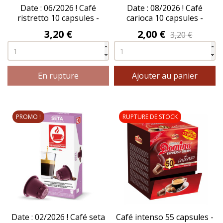
Date : 06/2026 ! Café
Date : 08/2026 ! Café
ristretto 10 capsules -
carioca 10 capsules -
BONINI®
BONINI®
Prix
Prix
3,20 €
2,00 €
3,20 €
En rupture
Ajouter au panier
PROMO !
RUPTURE DE STOCK
Date : 02/2026 ! Café seta
Café intenso 55 capsules -