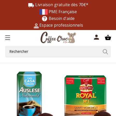
Livraison gratuite dès 70€*
local_shipping
PME Française
Besoin d'aide
help
Espace professionnels
0
person
shopping_basket