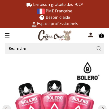
Livraison gratuite dès 70€*
local_shipping
PME Française
Besoin d'aide
help
Espace professionnels
0
person
shopping_basket