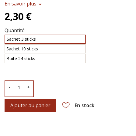
En savoir plus
arrow_drop_down
2,30 €
Quantité:
Sachet 3 sticks
Sachet 10 sticks
Boite 24 sticks
-
+
Ajouter au panier
En stock