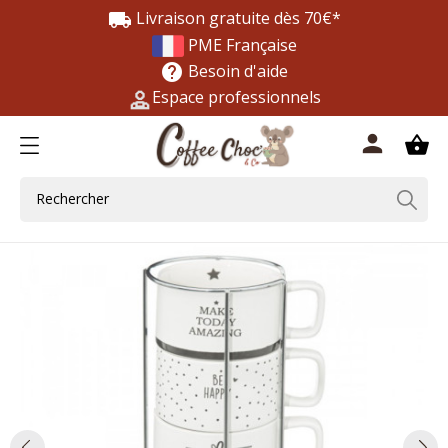
Livraison gratuite dès 70€*
local_shipping
PME Française
Besoin d'aide
help
Espace professionnels
0
person
shopping_basket