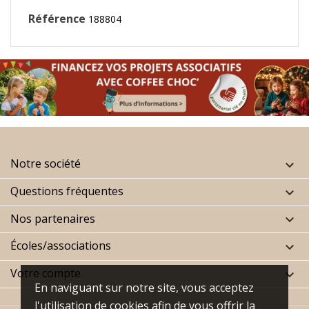
Référence
188804
Notre société

Questions fréquentes

Nos partenaires

Écoles/associations

Votre compte

En naviguant sur notre site, vous acceptez
l'utilisation de cookies afin de vous offrir la