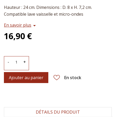
Hauteur : 24 cm. Dimensions : D. 8 x H. 7,2 cm.
Compatible lave vaisselle et micro-ondes
En savoir plus
arrow_drop_down
16,90 €
-
+
Ajouter au panier
En stock
DÉTAILS DU PRODUIT