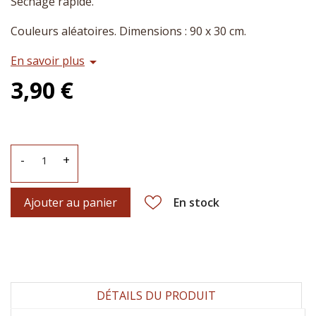
Séchage rapide.
Couleurs aléatoires. Dimensions : 90 x 30 cm.
En savoir plus
arrow_drop_down
3,90 €
-
+
Ajouter au panier
En stock
DÉTAILS DU PRODUIT