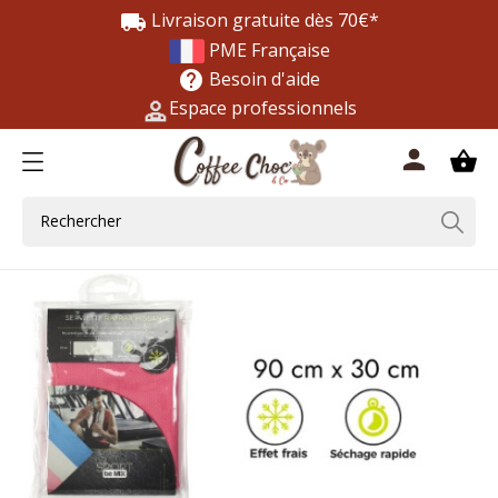
Livraison gratuite dès 70€*
local_shipping
PME Française
Besoin d'aide
help
Espace professionnels
0
person
shopping_basket