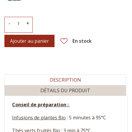
2,90 €
x 1
plantes - COMPTOIR FRANÇAIS
DU THÉ® Quantité-Sachet 20 g
La belle échapée bio infusion
-
+
2,90 €
x 1
plantes - COMPTOIR FRANÇAIS
DU THÉ® Quantité-Sachet 20 g
Ajouter au panier
En stock
Verger énergisant Maté bio
infusion plantes - COMPTOIR
2,90 €
x 1
FRANÇAIS DU THÉ® Quantité-
Sachet 20 g
DESCRIPTION
DÉTAILS DU PRODUIT
Conseil de préparation :
Infusions de plantes Bio
: 5 minutes à 95°C
Thés verts fruités Bio
: 3 min à 75°C.