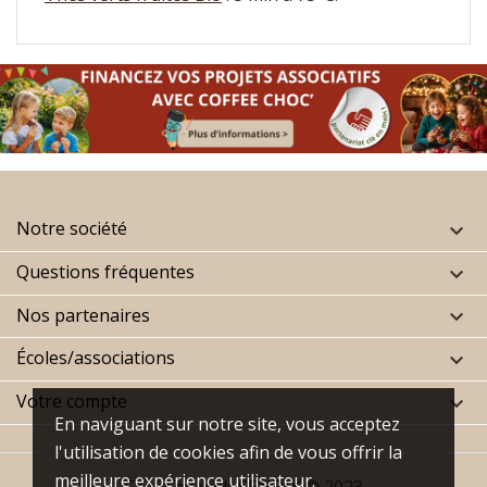
Notre société

Questions fréquentes

Nos partenaires

Écoles/associations

Votre compte

En naviguant sur notre site, vous acceptez
l'utilisation de cookies afin de vous offrir la
meilleure expérience utilisateur.