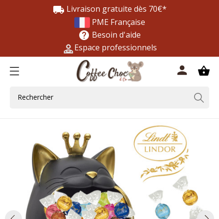
Livraison gratuite dès 70€*
local_shipping
PME Française
Besoin d'aide
help
Espace professionnels
0
person
shopping_basket