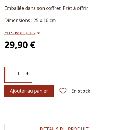
Emballée dans son coffret. Prêt à offrir
Dimensions : 25 x 16 cm
En savoir plus
arrow_drop_down
29,90 €
-
+
Ajouter au panier
En stock
DÉTAILS DU PRODUIT