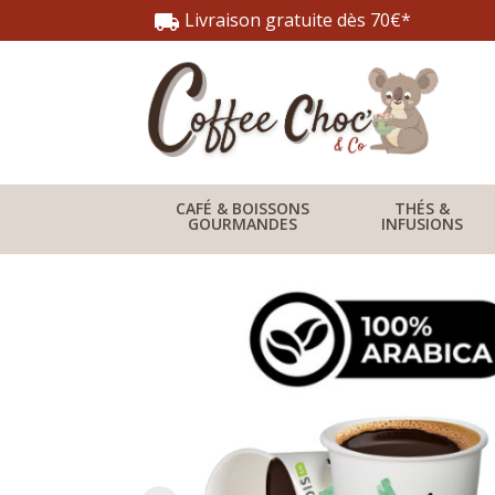
Livraison gratuite dès 70€*
local_shipping
CAFÉ & BOISSONS
THÉS &
GOURMANDES
INFUSIONS