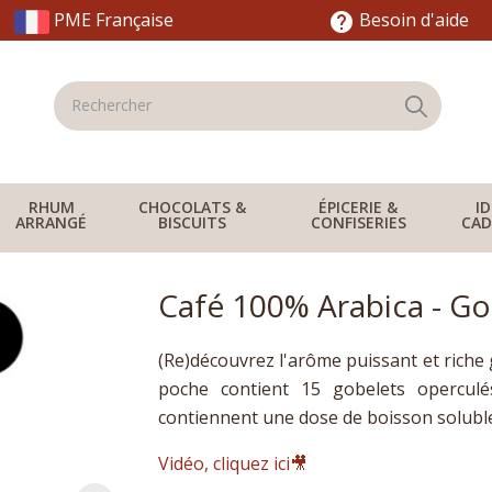
PME Française
Besoin d'aide
help
RHUM
CHOCOLATS &
ÉPICERIE &
I
ARRANGÉ
BISCUITS
CONFISERIES
CAD
Café 100% Arabica - Go
(Re)découvrez l'arôme puissant et riche
poche contient 15 gobelets operculé
contiennent une dose de boisson solubl
Vidéo, cliquez ici🎥