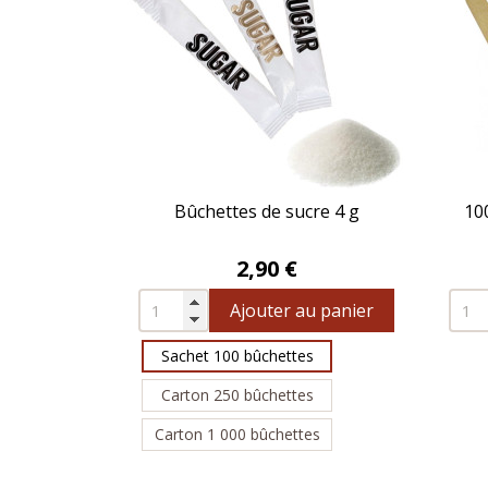
Bûchettes de sucre 4 g
10
Prix
2,90 €
Ajouter au panier
Sachet 100 bûchettes
Carton 250 bûchettes
Carton 1 000 bûchettes