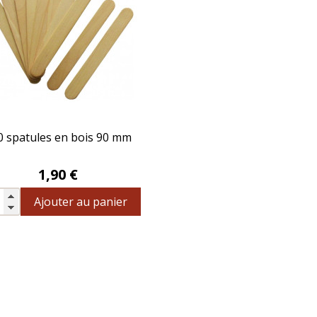
0 spatules en bois 90 mm
Prix
1,90 €
Ajouter au panier