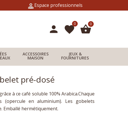
Espace professionnels
0
0
person
shopping_basket
favorite
DÉES
ACCESSOIRES
JEUX &
EAUX
MAISON
FOURNITURES
belet pré-dosé
 grâce à ce café soluble 100% Arabica.Chaque
s (opercule en aluminium). Les gobelets
e. Emballé hermétiquement.