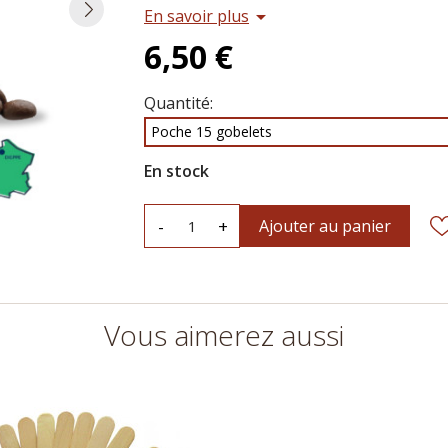
En savoir plus
arrow_drop_down
6,50 €
Quantité:
Poche 15 gobelets
En stock
-
+
Ajouter au panier
Vous aimerez aussi