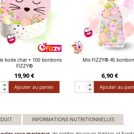
e boite chat + 100 bonbons
Mix FIZZY® 45 bonbo
FIZZY®
Prix
Prix
19,90 €
6,90 €
Ajouter au panier
Ajouter au pan
ODUIT
INFORMATIONS NUTRITIONNELLES
oules coco meringue
, de petites douceurs légères et fonda