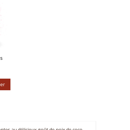
ns
ier
ntes au délicieux goût de noix de coco.