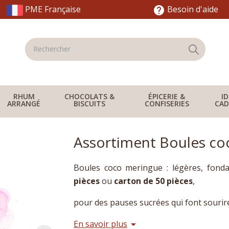
PME Française
Besoin d'aide
help
RHUM
CHOCOLATS &
ÉPICERIE &
I
ARRANGÉ
BISCUITS
CONFISERIES
CAD
Assortiment Boules co
Boules coco meringue : légères, fond
pièces
ou
carton de 50 pièces
,
pour des pauses sucrées qui font sourire
En savoir plus
arrow_drop_down