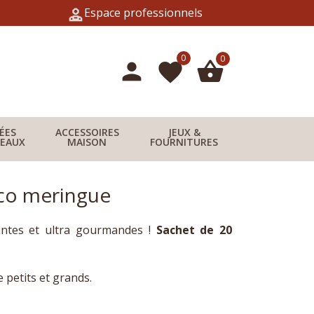
Espace professionnels
0
0
person
shopping_basket
favorite
DÉES
ACCESSOIRES
JEUX &
EAUX
MAISON
FOURNITURES
co meringue
antes et ultra gourmandes !
Sachet de 20
 petits et grands.