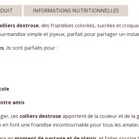
ODUIT
INFORMATIONS NUTRITIONNELLES
olliers dextrose
, des friandises colorées, sucrées et croqua
rmandise simple et joyeux, parfait pour partager un insta
es
, ils sont parfaits pour :
cole
entre amis
ager, ces
colliers dextrose
apportent de la couleur et de la
x en font une friandise incontournable pour tous les amateu
use en
moment de partage et de plaisir
, et faites sourire