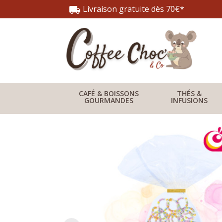
Livraison gratuite dès 70€*
local_shipping
CAFÉ & BOISSONS
THÉS &
GOURMANDES
INFUSIONS