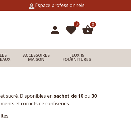
Espace professionnels
0
0
person
shopping_basket
favorite
DÉES
ACCESSOIRES
JEUX &
EAUX
MAISON
FOURNITURES
et sucré. Disponibles en
sachet de 10
ou
30
ements et cornets de confiseries.
ltes.