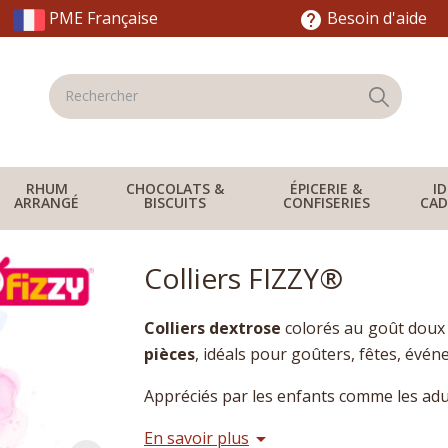
PME Française
Besoin d'aide
help
RHUM
CHOCOLATS &
ÉPICERIE &
I
ARRANGÉ
BISCUITS
CONFISERIES
CAD
Colliers FIZZY®
Colliers dextrose
colorés au goût doux 
pièces
, idéals pour goûters, fêtes, évén
Appréciés par les enfants comme les adu
En savoir plus
arrow_drop_down