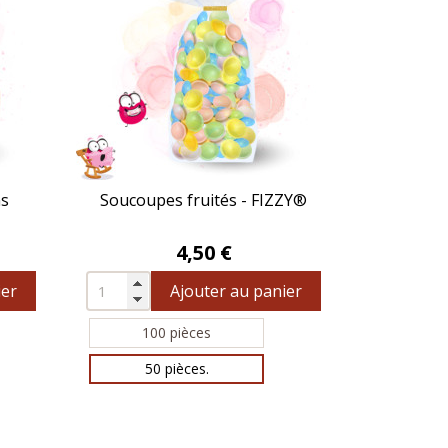
ns
Soucoupes fruités - FIZZY®
Prix
4,50 €
ier
Ajouter au panier
100 pièces
50 pièces.