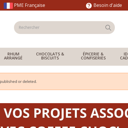
PME Française
Besoin d'aide
help
RHUM
CHOCOLATS &
ÉPICERIE &
I
ARRANGÉ
BISCUITS
CONFISERIES
CAD
npublished or deleted.