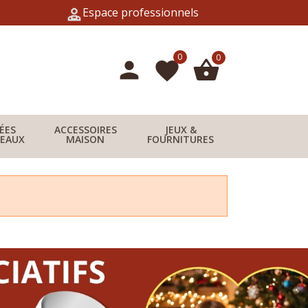
Espace professionnels
0
0
person
shopping_basket
favorite
DÉES
ACCESSOIRES
JEUX &
EAUX
MAISON
FOURNITURES