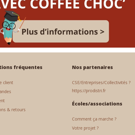
tions fréquentes
Nos partenaires
 client
CSE/Entreprises/Collectivités ?
https://prodistri.fr
andes
ent
Écoles/associations
ons & retours
Comment ça marche ?
Votre projet ?