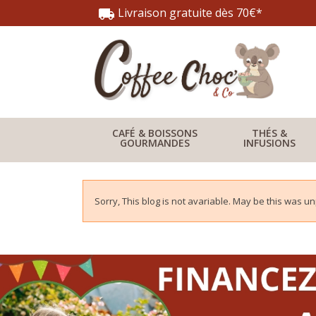
Livraison gratuite dès 70€*
local_shipping
CAFÉ & BOISSONS
THÉS &
GOURMANDES
INFUSIONS
Sorry, This blog is not avariable. May be this was u