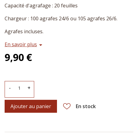
Capacité d'agrafage : 20 feuilles
Chargeur : 100 agrafes 24/6 ou 105 agrafes 26/6.
Agrafes incluses.
En savoir plus
arrow_drop_down
9,90 €
-
+
Ajouter au panier
En stock