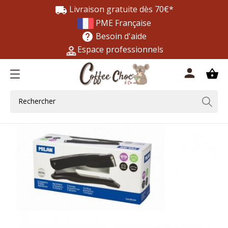
Livraison gratuite dès 70€*
local_shipping
PME Française
Besoin d'aide
help
Espace professionnels
0
person
shopping_basket