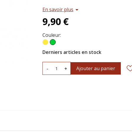
En savoir plus
arrow_drop_down
9,90 €
Couleur:
Jaune
Vert
Derniers articles en stock
-
+
Ajouter au panier