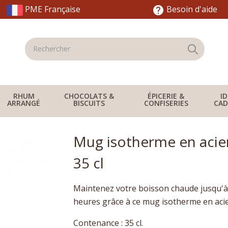
PME Française
Besoin d'aide
help
RHUM
CHOCOLATS &
ÉPICERIE &
I
ARRANGÉ
BISCUITS
CONFISERIES
CAD
Mug isotherme en acier
35 cl
Maintenez votre boisson chaude jusqu'à 
heures grâce à ce mug isotherme en acier
Contenance : 35 cl.