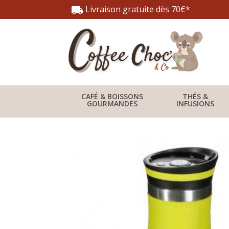
Livraison gratuite dès 70€*
local_shipping
CAFÉ & BOISSONS
THÉS &
GOURMANDES
INFUSIONS