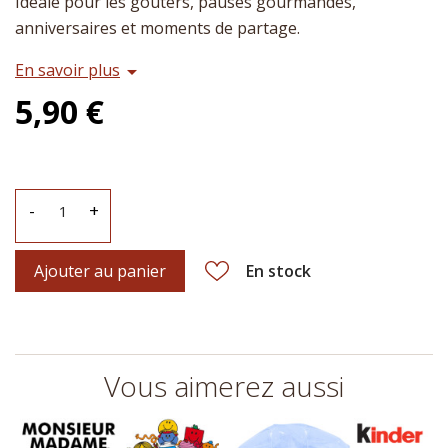
Idéale pour les goûters, pauses gourmandes,
anniversaires et moments de partage.
En savoir plus
arrow_drop_down
5,90 €
-
+
Ajouter au panier
En stock
Vous aimerez aussi