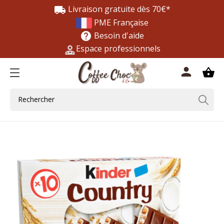
Livraison gratuite dès 70€*
local_shipping
PME Française
Besoin d'aide
help
Espace professionnels
0
person
shopping_basket