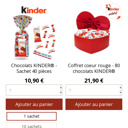
Chocolats KINDER® -
Coffret coeur rouge - 80
Sachet 40 pièces
chocolats KINDER®
Prix
Prix
10,90 €
21,90 €
Ajouter au panier
Ajouter au panier
1 sachet
10 sachets